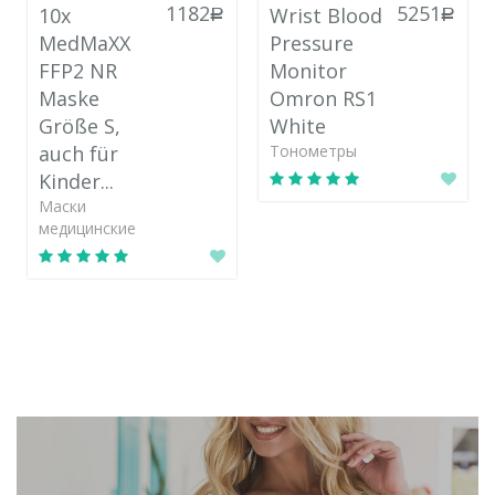
1
1182
5251
10x
Wrist Blood
руб.
руб.
руб.
MedMaXX
Pressure
FFP2 NR
Monitor
Maske
Omron RS1
Größe S,
White
auch für
Тонометры
Kinder...
Маски
медицинские