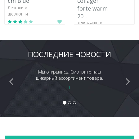
cm Blue
collagen
Лежаки и
forte warm
шезлонги
20...
Для мышц и
суставов
ПОСЛЕДНИЕ НОВОСТИ
Мы открылись. Смотрите наш
шикарный ассортимент товара.
1