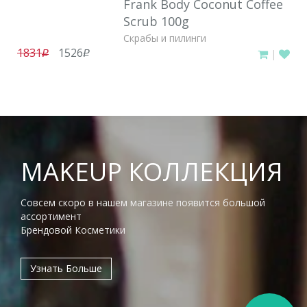
Frank Body Coconut Coffee
Scrub 100g
Скрабы и пилинги
1831
1526
|
руб.
руб.
MAKEUP КОЛЛЕКЦИЯ
Совсем скоро в нашем магазине появится большой
ассортимент
Брендовой Косметики
Узнать Больше