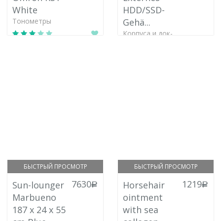
White
HDD/SSD-
Тонометры
Gehä...
Корпуса и док-
станции для
внешних
жестких дисков
и SSD
БЫСТРЫЙ ПРОСМОТР
БЫСТРЫЙ ПРОСМОТР
7630
1219
Sun-lounger
Horsehair
руб.
руб.
Marbueno
ointment
187 x 24 x 55
with sea